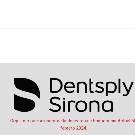
Ir
al
contenido
Por
oactual
/
13 de marzo de 2024
Orgulloso patrocinador de la descarga de Endodoncia Actual 55
febrero 2024.