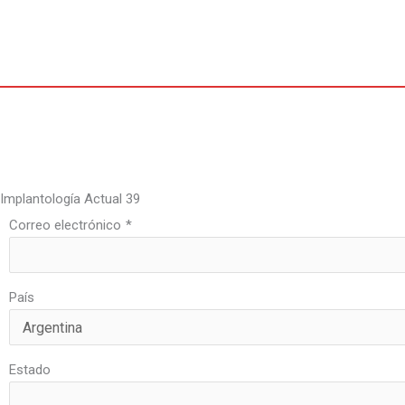
Ir
al
contenido
Por
oactual
/
1 de junio de 2021
Implantología Actual 39
Correo electrónico
*
País
Estado