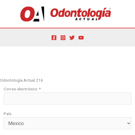
Ir
al
contenido
Por
oactual
/
1 de abril de 2021
Odontología Actual 216
Correo electrónico
*
País