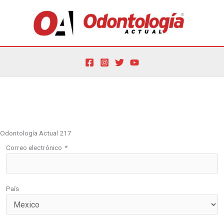
Ir
al
contenido
Por
oactual
/
6 de mayo de 2021
Odontología Actual 217
Correo electrónico
*
País