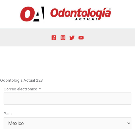
Ir
al
contenido
Por
oactual
/
5 de noviembre de 2021
Odontología Actual 223
Correo electrónico
*
País