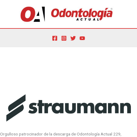
Ir
al
contenido
Por
oactual
/
5 de mayo de 2022
Orgulloso patrocinador de la descarga de Odontología Actual 229,