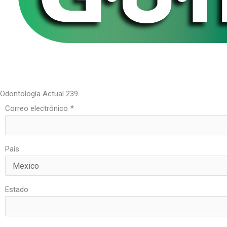
Orgulloso patrocinador de la descarga de Odontología Actual 239, 
Odontología Actual 239
Correo electrónico
*
País
Estado