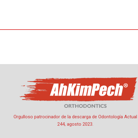
Ir
al
contenido
Por
oactual
/
1 de agosto de 2023
Orgulloso patrocinador de la descarga de Odontología Actual
244, agosto 2023.