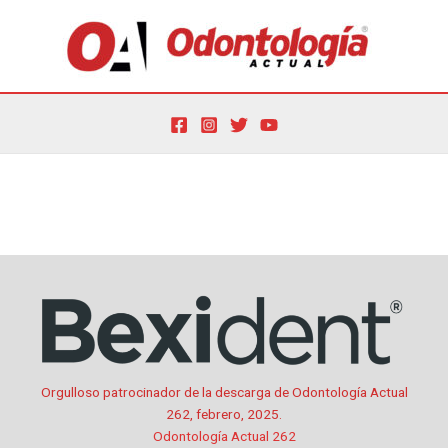
Ir
al
contenido
Por
oactual
/
12 de febrero de 2025
Orgulloso patrocinador de la descarga de Odontología Actual
262, febrero, 2025.
Odontología Actual 262