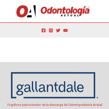
Ir
al
contenido
Por
oactual
/
1 de marzo de 2026
Orgulloso patrocinador de la descarga de Odontopediatría Actual