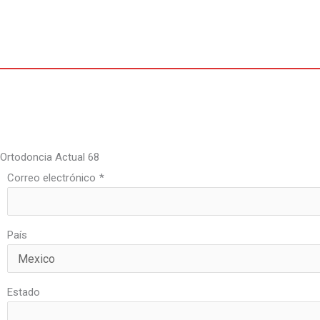
Ir
al
contenido
Por
oactual
/
7 de julio de 2021
Ortodoncia Actual 68
Correo electrónico
*
País
Estado