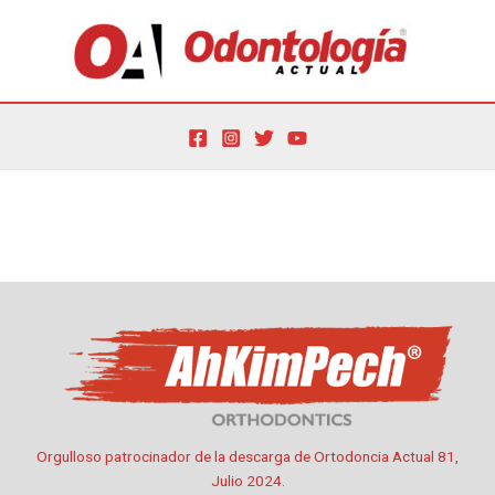
Ir
al
contenido
Por
oactual
/
30 de julio de 2024
Orgulloso patrocinador de la descarga de Ortodoncia Actual 81,
Julio 2024.