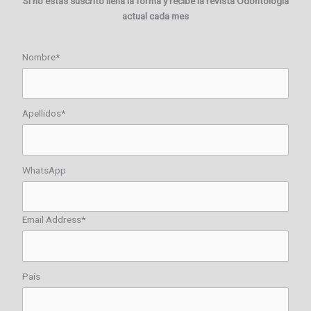
Si no estas suscrito llena la forma y recibe la revista Odontología
actual cada mes
Nombre*
Apellidos*
WhatsApp
Email Address*
País