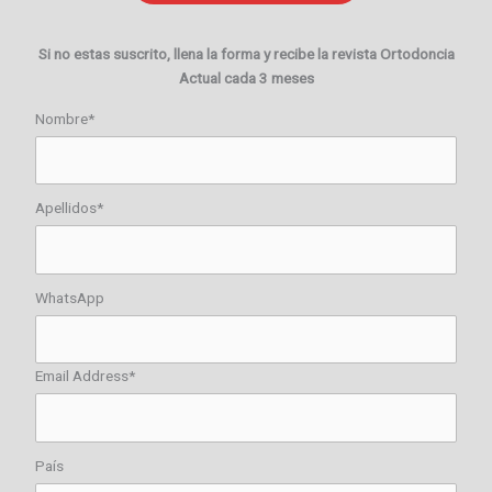
Si no estas suscrito, llena la forma y recibe la revista Ortodoncia
Actual cada 3 meses
Nombre*
Apellidos*
WhatsApp
Email Address*
País