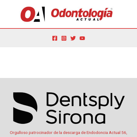
Ir
al
contenido
Por
oactual
/
17 de julio de 2024
Orgulloso patrocinador de la descarga de Endodoncia Actual 56,