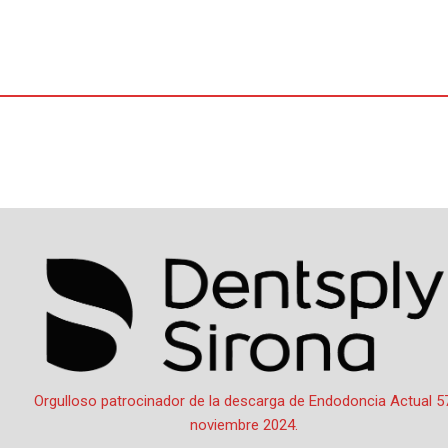
Ir
al
contenido
Por
oactual
/
1 de noviembre de 2024
Orgulloso patrocinador de la descarga de Endodoncia Actual 57
noviembre 2024.