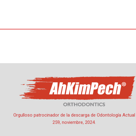
Ir
al
contenido
Por
oactual
/
5 de noviembre de 2024
Orgulloso patrocinador de la descarga de Odontología Actual
259, noviembre, 2024.