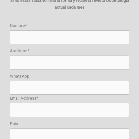
Si no estas suscrito llena la forma y recibe la revista Odontología
actual cada mes
Nombre*
Apellidos*
WhatsApp
Email Address*
País