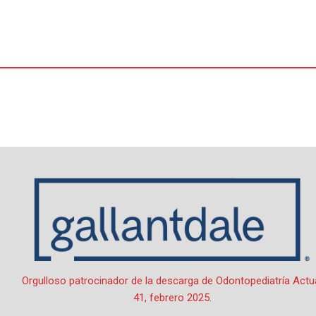
Ir
al
contenido
Por
oactual
/
1 de febrero de 2025
Orgulloso patrocinador de la descarga de Odontopediatría Actu
41, febrero 2025.