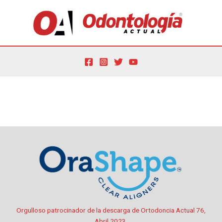
Ir
al
contenido
Por
oactual
/
1 de abril de 2023
Orgulloso patrocinador de la descarga de Ortodoncia Actual 76,
Abril 2023.